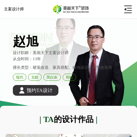
主案设计师
赵旭
设计职称：美画天下主案设计师
从业时间：13年
擅长类型：硬装改造、家具搭配、收纳设计、户型改造等
现代
北欧
黑白灰
简欧
预约TA设计
| TA
的设计作品
|